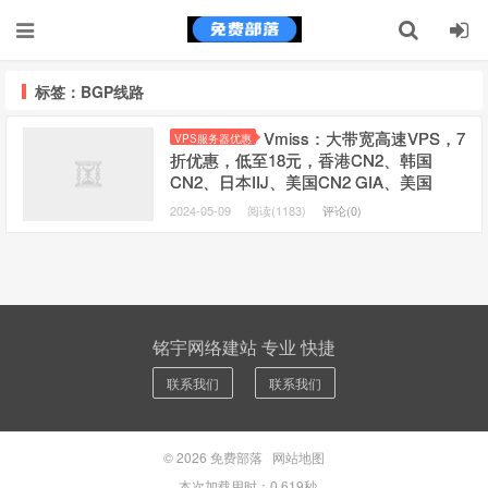
标签：BGP线路
Vmiss：大带宽高速VPS，7
VPS服务器优惠
折优惠，低至18元，香港CN2、韩国
CN2、日本IIJ、美国CN2 GIA、美国
AS9929、美国CMIN2
2024-05-09
阅读(1183)
评论(0)
铭宇网络建站 专业 快捷
联系我们
联系我们
© 2026
免费部落
网站地图
本次加载用时：0.619秒