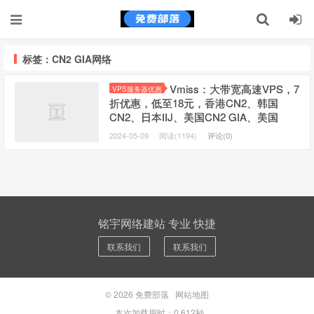
标签：CN2 GIA网络
Vmiss：大带宽高速VPS，7
VPS服务器优惠
折优惠，低至18元，香港CN2、韩国
CN2、日本IIJ、美国CN2 GIA、美国
AS9929、美国CMIN2
2024-05-09
阅读(1194)
评论(0)
铭宇网络建站 专业 快捷
联系我们
联系我们
© 2026
免费部落
网站地图
本次加载用时：0.612秒