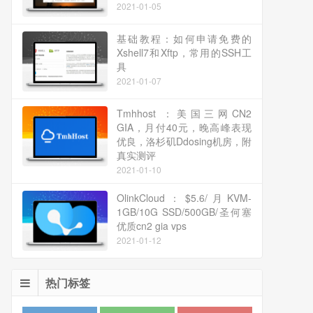
2021-01-05
基础教程：如何申请免费的
Xshell7和Xftp，常用的SSH工
具
2021-01-07
Tmhhost ：美国三网CN2
GIA，月付40元，晚高峰表现
优良，洛杉矶Ddosing机房，附
真实测评
2021-01-10
OlinkCloud：$5.6/月KVM-
1GB/10G SSD/500GB/圣何塞
优质cn2 gia vps
2021-01-12
热门标签