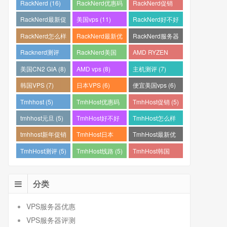
RackNerd (16)
RackNerd优惠码
RackNerd促销
(15)
(14)
RackNerd最新促
美国vps (11)
RackNerd好不好
销 (12)
(11)
RackNerd怎么样
RackNerd最新优
RackNerd服务器
(11)
惠码 (11)
怎么样 (11)
Racknerd测评
RackNerd美国
AMD RYZEN
(11)
VPS (11)
(10)
美国CN2 GIA (8)
AMD vps (8)
主机测评 (7)
韩国VPS (7)
日本VPS (6)
便宜美国vps (6)
Tmhhost (5)
TmhHost优惠码
TmhHost促销 (5)
(5)
tmhhost元旦 (5)
TmhHost好不好
TmhHost怎么样
(5)
(5)
tmhhost新年促销
TmhHost日本
TmhHost最新优
(5)
VPS (5)
惠码 (5)
TmhHost测评 (5)
TmhHost线路 (5)
TmhHost韩国
VPS (5)
分类
VPS服务器优惠
VPS服务器评测