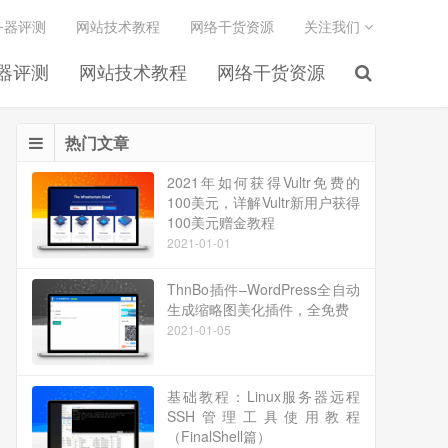
务器评测
网站技术教程
网络干货资源
关注我们
务器评测
网站技术教程
网络干货资源
热门文章
2021年如何获得Vultr免费的
100美元，详解Vultr新用户获得
100美元赠金教程
2021-01-01
ThnBo插件–WordPress全自动
生成缩略图美化插件，全免费
2021-01-05
基础教程：Linux服务器远程
SSH管理工具使用教程
（FinalShell篇）