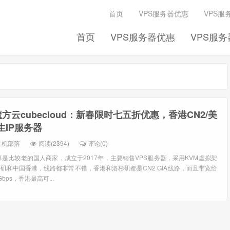
首页
VPS服务器优惠
VPS服
首页
VPS服务器优惠
VPS服
魔方云cubecloud：新春限时七五折优惠，香港CN2/美
生IP服务器
主机部落
阅读(2394)
评论(0)
d也算是比较老的国人商家，成立于2017年，主要销售VPS服务器，采用KVM虚拟架
矶和中国香港，线路都非常不错，香港和洛杉矶都是CN2 GIA线路，而且带宽给
ps，香港最高可...