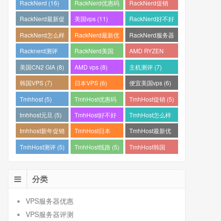
RackNerd (16)
RackNerd优惠码
RackNerd促销
(15)
(14)
RackNerd最新促
美国vps (11)
RackNerd好不好
销 (12)
(11)
RackNerd怎么样
RackNerd最新优
RackNerd服务器
(11)
惠码 (11)
怎么样 (11)
Racknerd测评
RackNerd美国
AMD RYZEN
(11)
VPS (11)
(10)
美国CN2 GIA (8)
AMD vps (8)
主机测评 (7)
韩国VPS (7)
日本VPS (6)
便宜美国vps (6)
Tmhhost (5)
TmhHost优惠码
TmhHost促销 (5)
(5)
tmhhost元旦 (5)
TmhHost好不好
TmhHost怎么样
(5)
(5)
tmhhost新年促销
TmhHost日本
TmhHost最新优
(5)
VPS (5)
惠码 (5)
TmhHost测评 (5)
TmhHost线路 (5)
TmhHost韩国
VPS (5)
分类
VPS服务器优惠
VPS服务器评测