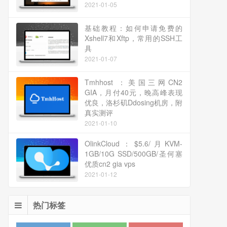
2021-01-05
基础教程：如何申请免费的
Xshell7和Xftp，常用的SSH工
具
2021-01-07
Tmhhost ：美国三网CN2
GIA，月付40元，晚高峰表现
优良，洛杉矶Ddosing机房，附
真实测评
2021-01-10
OlinkCloud：$5.6/月KVM-
1GB/10G SSD/500GB/圣何塞
优质cn2 gia vps
2021-01-12
热门标签