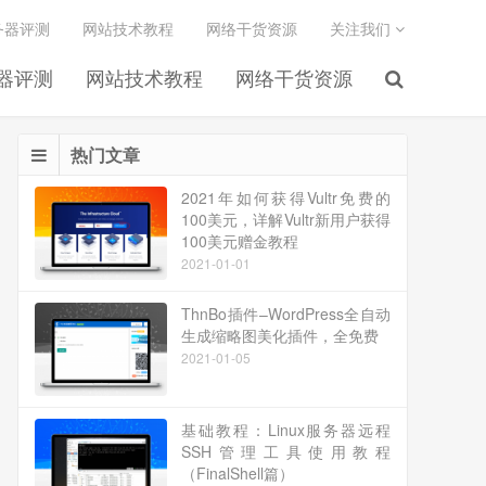
务器评测
网站技术教程
网络干货资源
关注我们
务器评测
网站技术教程
网络干货资源
热门文章
2021年如何获得Vultr免费的
100美元，详解Vultr新用户获得
100美元赠金教程
2021-01-01
ThnBo插件–WordPress全自动
生成缩略图美化插件，全免费
2021-01-05
基础教程：Linux服务器远程
SSH管理工具使用教程
（FinalShell篇）