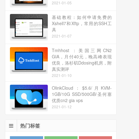
2021-01-05
基础教程：如何申请免费的
Xshell7和Xftp，常用的SSH工
具
2021-01-07
Tmhhost ：美国三网CN2
GIA，月付40元，晚高峰表现
优良，洛杉矶Ddosing机房，附
真实测评
2021-01-10
OlinkCloud：$5.6/月KVM-
1GB/10G SSD/500GB/圣何塞
优质cn2 gia vps
2021-01-12
热门标签