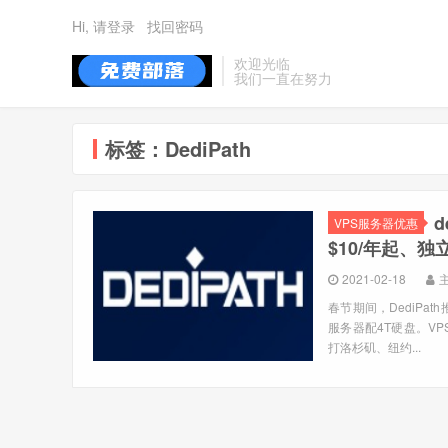
Hi, 请登录
找回密码
欢迎光临
我们一直在努力
标签：DediPath
d
VPS服务器优惠
$10/年起、独
2021-02-18
春节期间，DediPath
服务器配4T硬盘。VP
打洛杉矶、纽约...