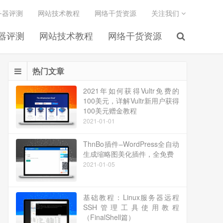
务器评测
网站技术教程
网络干货资源
关注我们
务器评测
网站技术教程
网络干货资源
热门文章
2021年如何获得Vultr免费的
100美元，详解Vultr新用户获得
100美元赠金教程
2021-01-01
ThnBo插件–WordPress全自动
生成缩略图美化插件，全免费
2021-01-05
基础教程：Linux服务器远程
SSH管理工具使用教程
（FinalShell篇）