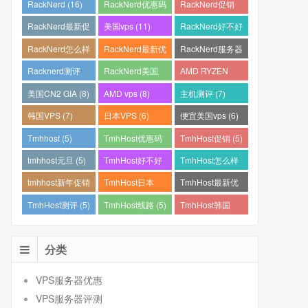
RackNerd (16)
RackNerd优惠码
RackNerd促销
(15)
(14)
RackNerd最新促
美国vps (11)
RackNerd好不好
销 (12)
(11)
RackNerd怎么样
RackNerd最新优
RackNerd服务器
(11)
惠码 (11)
怎么样 (11)
Racknerd测评
RackNerd美国
AMD RYZEN
(11)
VPS (11)
(10)
美国CN2 GIA (8)
AMD vps (8)
主机测评 (7)
韩国VPS (7)
日本VPS (6)
便宜美国vps (6)
Tmhhost (5)
TmhHost优惠码
TmhHost促销 (5)
(5)
tmhhost元旦 (5)
TmhHost好不好
TmhHost怎么样
(5)
(5)
tmhhost新年促销
TmhHost日本
TmhHost最新优
(5)
VPS (5)
惠码 (5)
TmhHost测评 (5)
TmhHost线路 (5)
TmhHost韩国
VPS (5)
分类
VPS服务器优惠
VPS服务器评测