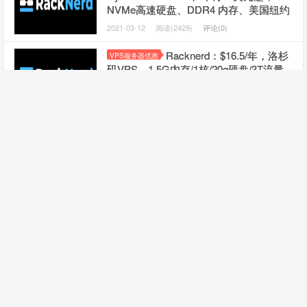
NVMe高速硬盘、DDR4 内存、美国纽约
2021-03-12
阅读(2429)
评论(0)
Racknerd：$16.5/年，洛杉
VPS服务器优惠
矶VPS，1.5G内存/1核/20g硬盘/3T流量
2021-02-25
阅读(2395)
评论(0)
Racknerd送新年红包：超多
VPS服务器优惠
便宜VPS，多机房可选，另有Ryzen9
3900X+NVMe系列VPS
2021-02-09
阅读(2458)
评论(0)
Racknerd重现黑五优惠：
VPS服务器优惠
$8.89/年、512M、1核、15G、1.0T/月，
超多配置，美国多机房VPS可选
2021-02-04
阅读(2497)
评论(0)
铭宇网络建站 专业 快捷