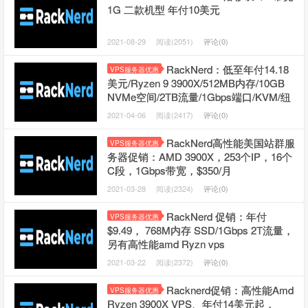
1G 二款机型 年付10美元
2021-08-29
阅读(2051)
评论(0)
RackNerd：低至年付14.18
VPS服务器优惠
美元/Ryzen 9 3900X/512MB内存/10GB
NVMe空间/2TB流量/1Gbps端口/KVM/纽
约/芝加哥/洛杉矶
2021-04-06
阅读(2417)
评论(0)
RackNerd高性能美国站群服
VPS服务器优惠
务器促销：AMD 3900X，253个IP，16个
C段，1Gbps带宽，$350/月
2021-03-28
阅读(2324)
评论(0)
RackNerd 促销：年付
VPS服务器优惠
$9.49， 768M内存 SSD/1Gbps 2T流量，
另有高性能amd Ryzn vps
2021-03-22
阅读(2372)
评论(0)
Racknerd促销：高性能Amd
VPS服务器优惠
Ryzen 3900X VPS、年付14美元起，