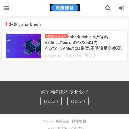
标签：sharktech
sharktech：4折优惠，
VPS服务器优惠
$329，2*Gold 6148/256G内
存/2*2TNVMe/10G带宽/不限流量/洛杉矶
等4机房，5个IP/单个60G防御
2023-04-15
阅读(1329)
评论(0)
铭宇网络建站 专业 快捷
联系我们
联系我们
© 2026
免费部落
网站地图
本次加载用时：0.617秒