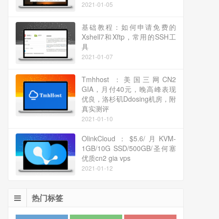
2021-01-05
基础教程：如何申请免费的
Xshell7和Xftp，常用的SSH工
具
2021-01-07
Tmhhost ：美国三网CN2
GIA，月付40元，晚高峰表现
优良，洛杉矶Ddosing机房，附
真实测评
2021-01-10
OlinkCloud：$5.6/月KVM-
1GB/10G SSD/500GB/圣何塞
优质cn2 gia vps
2021-01-12
热门标签