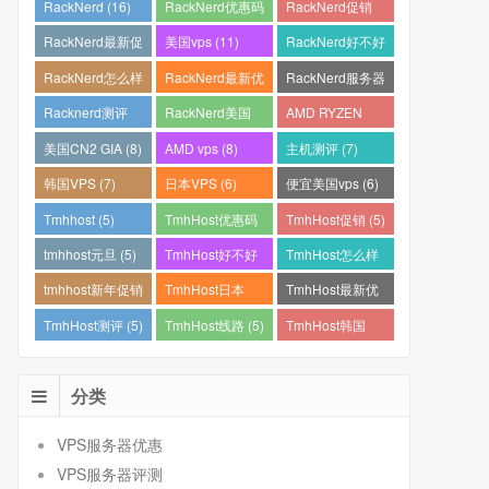
RackNerd (16)
RackNerd优惠码
RackNerd促销
(15)
(14)
RackNerd最新促
美国vps (11)
RackNerd好不好
销 (12)
(11)
RackNerd怎么样
RackNerd最新优
RackNerd服务器
(11)
惠码 (11)
怎么样 (11)
Racknerd测评
RackNerd美国
AMD RYZEN
(11)
VPS (11)
(10)
美国CN2 GIA (8)
AMD vps (8)
主机测评 (7)
韩国VPS (7)
日本VPS (6)
便宜美国vps (6)
Tmhhost (5)
TmhHost优惠码
TmhHost促销 (5)
(5)
tmhhost元旦 (5)
TmhHost好不好
TmhHost怎么样
(5)
(5)
tmhhost新年促销
TmhHost日本
TmhHost最新优
(5)
VPS (5)
惠码 (5)
TmhHost测评 (5)
TmhHost线路 (5)
TmhHost韩国
VPS (5)
分类
VPS服务器优惠
VPS服务器评测