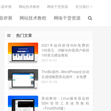
务器评测
网站技术教程
网络干货资源
关注我们
务器评测
网站技术教程
网络干货资源
热门文章
2021年如何获得Vultr免费的
100美元，详解Vultr新用户获得
100美元赠金教程
2021-01-01
ThnBo插件–WordPress全自动
生成缩略图美化插件，全免费
2021-01-05
基础教程：Linux服务器远程
SSH管理工具使用教程
（FinalShell篇）