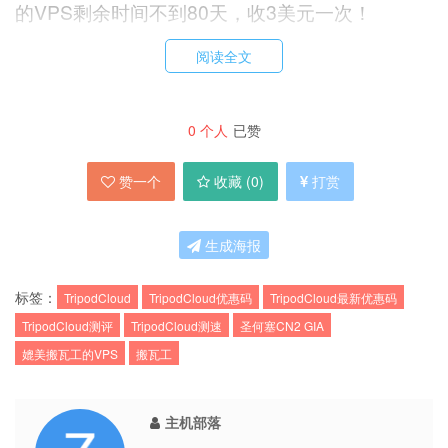
的VPS剩余时间不到80天，收3美元一次！
阅读全文
TripodCloud官网
0
个人
已赞
点击直达TripodCloud官网
赞一个
收藏 (
0
)
打赏
生成海报
标签：
TripodCloud
TripodCloud优惠码
TripodCloud最新优惠码
TripodCloud特价配置
TripodCloud测评
TripodCloud测速
圣何塞CN2 GIA
媲美搬瓦工的VPS
搬瓦工
SSD硬盘、CN2 GIA KVM VPS，1Gbps带
宽
主机部落