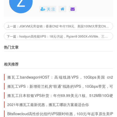
圣何塞CN2 GIA-1024-STD20
关 注
vCPU：1
内存：1 GB
上一篇：JGKVM元宵促销：香港CN2 年付159元、美国100M大带宽CN2 GIA 年付199元，限量
空间：20 GB SSD
下一篇：hostyun高性能VPS：18元/月起，Ryzen9 3950X+NVMe、三网联通VIP线路VPS，10Gbps带宽
流量：1000 GB / 月（1Gbps端口）
热门文章
IPv4：1
$38.99/半年
相关推荐
购买地址
搬瓦工bandwagonHOST：高端线路VPS，10Gbps美国 cn2
gia，1Gbps香港cn2 gia，10Gbps日本软银，10Gbps荷兰“联通
圣何塞CN2 GIA-2048-STD
搬瓦工VPS：新增荷兰机房“联通”线路的VPS，10Gbps带宽，可
VIP”
vCPU：2
在美国cn2gia、日本软银、荷兰“联通”之间随意切换
搬瓦工日本软银VPS补货：年付69.99美元/1核、512MB/10G硬
内存：2 GB
盘/500G月流量/三网直连
2021年搬瓦工最新优惠，搬瓦工哪款方案最适合你
空间：40 GB SSD
Bitsflowcloud高性价比纽约VPS限时特惠，103元/年起享原生美IP