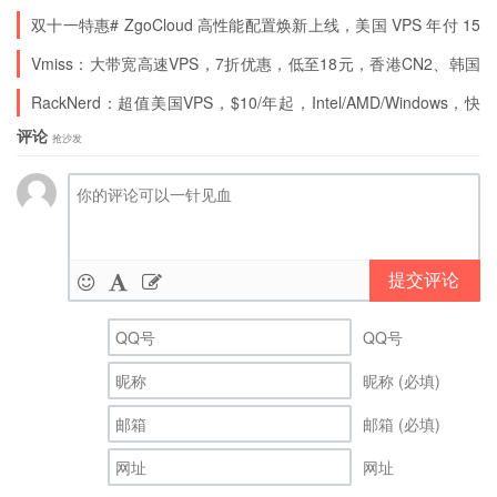
流量：2000 GB / 月（1Gbps端口）
与10Gbps带宽
双十一特惠# ZgoCloud 高性能配置焕新上线，美国 VPS 年付 15
IPv4：1
美元起，香港三网直达 VPS45 美元 / 年起 原生ip
Vmiss：大带宽高速VPS，7折优惠，低至18元，香港CN2、韩国
$42.99/季
CN2、日本IIJ、美国CN2 GIA、美国AS9929、美国CMIN2
RackNerd：超值美国VPS，$10/年起，Intel/AMD/Windows，快
购买地址
捷IP切换功能
评论
抢沙发
HDD硬盘、圣何塞CN2 GIA KVM VPS，
100Mbps带宽
提交评论
圣何塞CN2 GIA-1024-STD150L
vCPU：1
QQ号
内存：1 GB
昵称 (必填)
空间：150 GB（Raid10）
邮箱 (必填)
流量：1000 GB / 月（100Mbps端口）
网址
IPv4：1