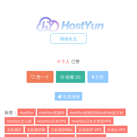
阅读全文
HostYun优惠方案：
0
个人
已赞
9折优惠码：
hostyun
，循环优惠
赞一个
收藏 (
0
)
打赏
内存
CPU
SSD
流量
带宽
价格
购买
生成海报
1G
1核
10G
300G/月
60M
19.8元/月
链接
标签：
HostYun
HostYun优惠码
HostYun促销活动HostYun好不好
1G
1核
20G
500G/月
80M
34.2元/月
链接
HostYun怎么样
HostYun日本VPS
HostYun日本大带宽VPS
1G
1核
20G
800G/月
100M
52.2元/月
链接
主机测评
主机测评网
主机测评网站
日本BGP VPS
日本iij VPS