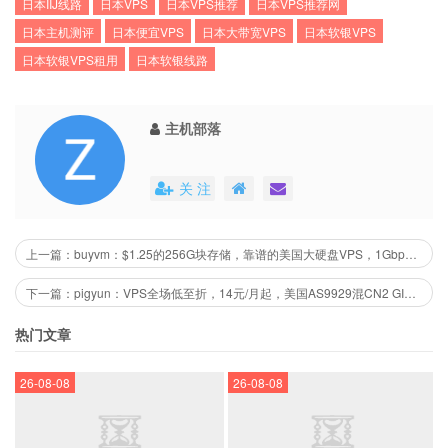
日本IIJ线路
日本VPS
日本VPS推荐
日本VPS推荐网
2G
1核
30G
1500G/月
100M
88.2元/月
链接
日本主机测评
日本便宜VPS
日本大带宽VPS
日本软银VPS
日本软银VPS租用
日本软银线路
测速：https://hkg.speedtest.hostyun.com
主机部落
关 注
上一篇：buyvm：$1.25的256G块存储，靠谱的美国大硬盘VPS，1Gbps带宽不限流量
下一篇：pigyun：VPS全场低至折，14元/月起，美国AS9929混CN2 GIA、美国CN2 GIA(防攻击)、韩国CN2 BGP、香港BGP
热门文章
26-08-08
26-08-08