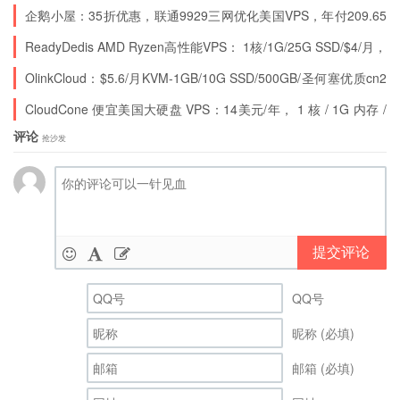
本/新加坡等8个可选机房
企鹅小屋：35折优惠，联通9929三网优化美国VPS，年付209.65
元起
ReadyDedis AMD Ryzen高性能VPS： 1核/1G/25G SSD/$4/月，
欧美等数据中心，无限流量
OlinkCloud：$5.6/月KVM-1GB/10G SSD/500GB/圣何塞优质cn2
gia vps
CloudCone 便宜美国大硬盘 VPS：14美元/年， 1 核 / 1G 内存 /
55G HDD / 1Gbs@4T 流量
评论
抢沙发
提交评论
QQ号
昵称 (必填)
邮箱 (必填)