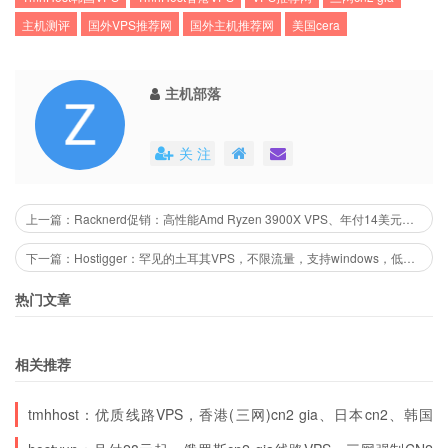
主机测评
国外VPS推荐网
国外主机推荐网
美国cera
主机部落
香港物理服务器
关 注
5折优惠码：
50OFF-first
，仅限首月，续费原价
上一篇：Racknerd促销：高性能Amd Ryzen 3900X VPS、年付14美元起，NVMe高速硬盘、DDR4 内存、美国纽约
默认自带5个IPv4，测试IP：43.251.226.1 线路：
下一篇：Hostigger：罕见的土耳其VPS，不限流量，支持windows，低至$20/年，2G内存/1核/20gSSD
电信去回CN2 BGP，联通移动直连，不限流量
热门文章
e3-1230v2、8G内存、240G SSD、10Mbps带
相关推荐
宽，250元/月，
tmhhost：优质线路VPS，香港(三网)cn2 gia、日本cn2、韩国
cn2、美国(三网)cn2 gia、美国cn2gia200G高防