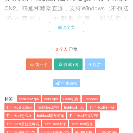
CN2、联通和移动直连，支持Windows（不包括
1G内存的），不限制流量，测试IP：
160.116.57.57
阅读全文
8折循环优惠码：
tmhHKcn2GIA
0
个人
已赞
赞一个
收藏 (
0
)
打赏
内存
CPU
SSD
带宽
价格
购买
1G
1核
20G
3M
36元/月
链接
生成海报
2G
2核
40G
3M
72元/月
链接
4G
4核
60G
5M
144元/月
链接
标签：
cera cn2 gia
cera vps
Cera机房
Tmhhost
TmhHost优惠码
TmhHost促销
tmhhost元旦
TmhHost好不好
8G
4核
60G
5M
288元/月
链接
TmhHost怎么样
tmhhost新年促销
TmhHost日本VPS
16G
8核
80G
5M
576元/月
链接
TmhHost最新优惠码
TmhHost测评
TmhHost线路
TmhHost韩国VPS
TmhHost香港VPS
VPS推荐网
三网cn2 gia