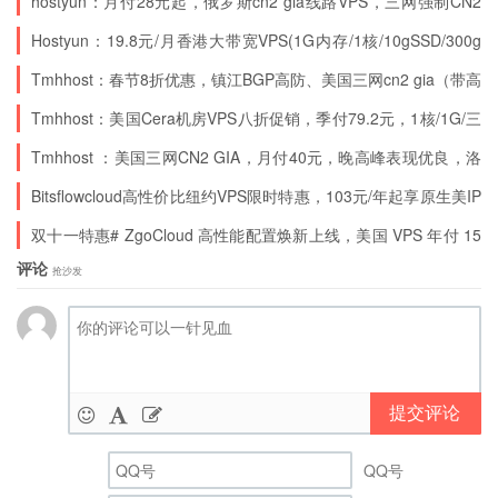
hostyun：月付28元起，俄罗斯cn2 gia线路VPS，三网强制CN2
2*e5-2630Lv2、32G内存、240G SSD、10M带
GIA
Hostyun：19.8元/月香港大带宽VPS(1G内存/1核/10gSSD/300g
宽、400元/月，
流量)，香港VPS，100M大带宽，原生IP
Tmhhost：春节8折优惠，镇江BGP高防、美国三网cn2 gia（带高
防）、日本软银、香港BGP、
前往官方网站后台购买：
Tmhhost：美国Cera机房VPS八折促销，季付79.2元，1核/1G/三
网cn2 gia/高防/美国建站首选
https://www.tmhhost.com
Tmhhost ：美国三网CN2 GIA，月付40元，晚高峰表现优良，洛
杉矶Ddosing机房，附真实测评
Bitsflowcloud高性价比纽约VPS限时特惠，103元/年起享原生美IP
与10Gbps带宽
双十一特惠# ZgoCloud 高性能配置焕新上线，美国 VPS 年付 15
美元起，香港三网直达 VPS45 美元 / 年起 原生ip
评论
抢沙发
提交评论
QQ号